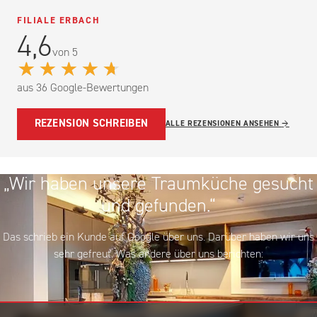
FILIALE ERBACH
4,6
von 5
★★★★★
aus 36 Google-Bewertungen
REZENSION SCHREIBEN
ALLE REZENSIONEN ANSEHEN
→
„Wir haben unsere Traumküche gesucht
und gefunden.“
Das schrieb ein Kunde auf Google über uns. Darüber haben wir uns
sehr gefreut. Was andere über uns berichten: