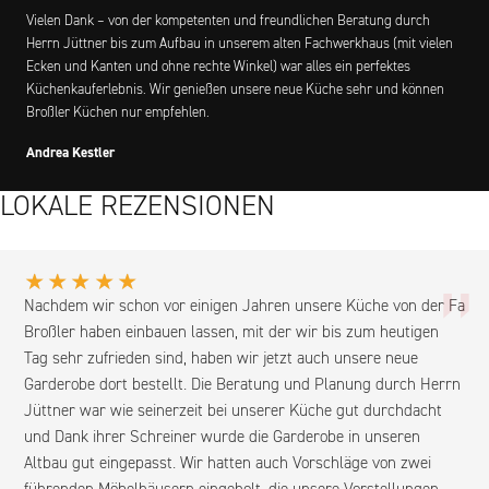
Vielen Dank – von der kompetenten und freundlichen Beratung durch
Herrn Jüttner bis zum Aufbau in unserem alten Fachwerkhaus (mit vielen
Ecken und Kanten und ohne rechte Winkel) war alles ein perfektes
Küchenkauferlebnis. Wir genießen unsere neue Küche sehr und können
Broßler Küchen nur empfehlen.
Andrea Kestler
LOKALE REZENSIONEN
„
★★★★★
Nachdem wir schon vor einigen Jahren unsere Küche von der Fa
Broßler haben einbauen lassen, mit der wir bis zum heutigen
Tag sehr zufrieden sind, haben wir jetzt auch unsere neue
Garderobe dort bestellt. Die Beratung und Planung durch Herrn
Jüttner war wie seinerzeit bei unserer Küche gut durchdacht
und Dank ihrer Schreiner wurde die Garderobe in unseren
Altbau gut eingepasst. Wir hatten auch Vorschläge von zwei