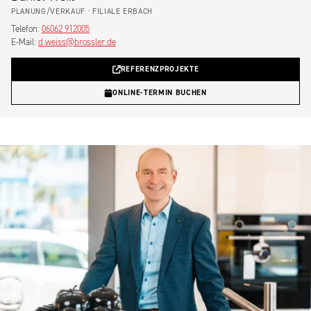
PLANUNG/VERKAUF · FILIALE ERBACH
Telefon:
06062 912005
E-Mail:
d.weiss@brossler.de
REFERENZPROJEKTE
ONLINE-TERMIN BUCHEN