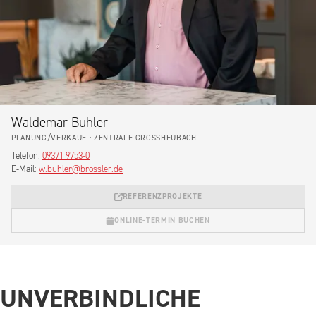
Waldemar Buhler
PLANUNG/VERKAUF · ZENTRALE GROSSHEUBACH
Telefon:
09371 9753-0
E-Mail:
w.buhler@brossler.de
REFERENZPROJEKTE
ONLINE-TERMIN BUCHEN
UNVERBINDLICHE