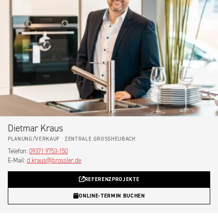
Dietmar Kraus
PLANUNG/VERKAUF · ZENTRALE GROSSHEUBACH
Telefon:
09371 9753-150
E-Mail:
d.kraus@brossler.de
REFERENZPROJEKTE
ONLINE-TERMIN BUCHEN