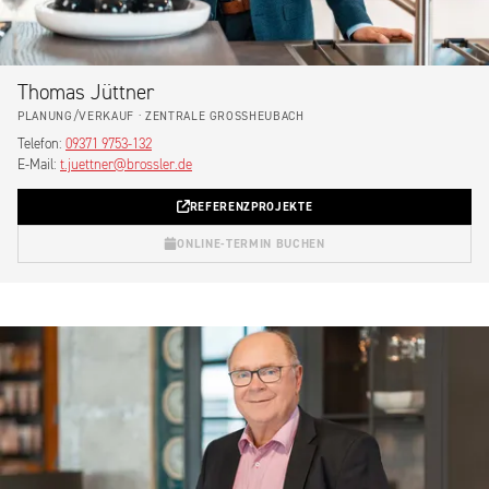
Thomas Jüttner
PLANUNG/VERKAUF · ZENTRALE GROSSHEUBACH
Telefon:
09371 9753-132
E-Mail:
t.juettner@brossler.de
REFERENZPROJEKTE
ONLINE-TERMIN BUCHEN