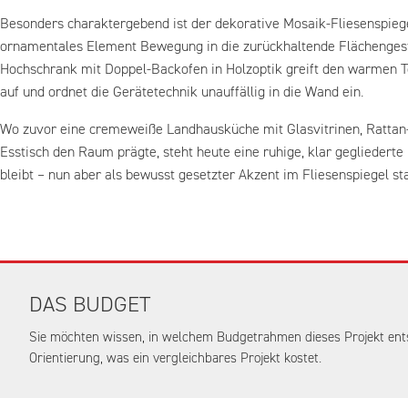
Besonders charaktergebend ist der dekorative Mosaik-Fliesenspiege
ornamentales Element Bewegung in die zurückhaltende Flächengesta
Hochschrank mit Doppel-Backofen in Holzoptik greift den warmen To
auf und ordnet die Gerätetechnik unauffällig in die Wand ein.
Wo zuvor eine cremeweiße Landhausküche mit Glasvitrinen, Ratta
Esstisch den Raum prägte, steht heute eine ruhige, klar gegliedert
bleibt – nun aber als bewusst gesetzter Akzent im Fliesenspiegel st
DAS BUDGET
Sie möchten wissen, in welchem Budgetrahmen dieses Projekt ent
Orientierung, was ein vergleichbares Projekt kostet.