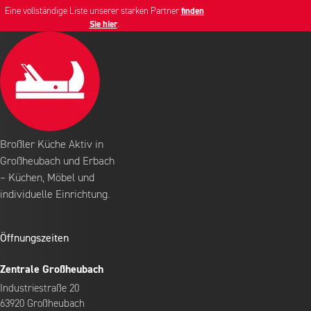
Eine vollständige Liste unserer starken Partner
finden
Sie hier
.
Broßler Küche Aktiv in
Großheubach und Erbach
– Küchen, Möbel und
individuelle Einrichtung.
Öffnungszeiten
Zentrale Großheubach
Industriestraße 20
63920 Großheubach